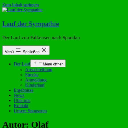
Zum Inhalt springen
Lauf der Sympathie
Der Lauf von Falkensee nach Spandau
Menü
Schließen
Der Lauf
Menü öffnen
Ausschreibung
Strecke
Anmeldung
Kinderlauf
Ergebnisse
News
Über uns
Kontakt
Unsere Sponsoren
Autor:
Olaf